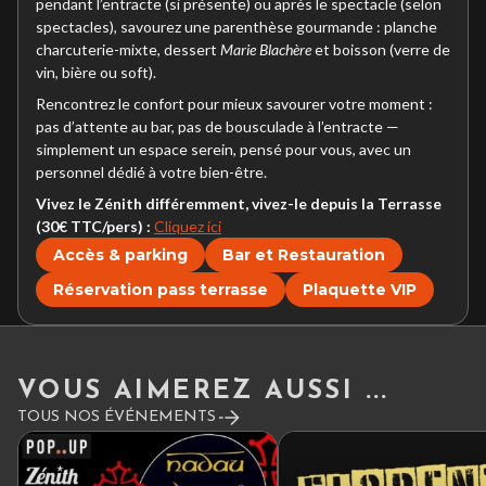
pendant l’entracte (si présente) ou après le spectacle (selon
spectacles), savourez une parenthèse gourmande : planche
charcuterie-mixte, dessert
Marie Blachère
et boisson (verre de
vin, bière ou soft).
Rencontrez le confort pour mieux savourer votre moment :
pas d’attente au bar, pas de bousculade à l’entracte —
simplement un espace serein, pensé pour vous, avec un
personnel dédié à votre bien-être.
Vivez le Zénith différemment, vivez-le depuis la Terrasse
(30€ TTC/pers) :
Cliquez ici
Accès & parking
Bar et Restauration
Réservation pass terrasse
Plaquette VIP
VOUS AIMEREZ AUSSI ...
TOUS NOS ÉVÉNEMENTS