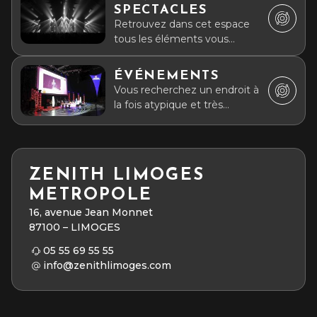
SPECTACLES
Retrouvez dans cet espace
tous les éléments vous
permettant d'organiser un
concert ou un spectacle.
ÉVÉNEMENTS
Vous recherchez un endroit à
la fois atypique et très
fonctionnel pour organiser
vos événements ?
ZENITH LIMOGES
METROPOLE
16, avenue Jean Monnet
87100 – LIMOGES
05 55 69 55 55
info@zenithlimoges.com