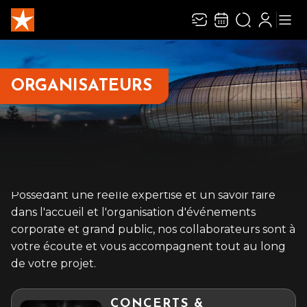
Recevez toute l’actualité en vous abonnant à
Ferme
notre newsletter :
ORGANISATEURS
ENVOYER
Rivaj Group traite votre adresse électronique pour la gestion de votre
abonnement à la newsletter de
Zénith Limoges Métropole
. Vous pouvez retirer
votre consentement à tout moment. Pour en savoir plus, consultez notre
politique de protection des données
.
Possédant une réelle expertise et un savoir faire
dans l'accueil et l'organisation d'événements
corporate et grand public, nos collaborateurs sont à
votre écoute et vous accompagnent tout au long
de votre projet.
CONCERTS &