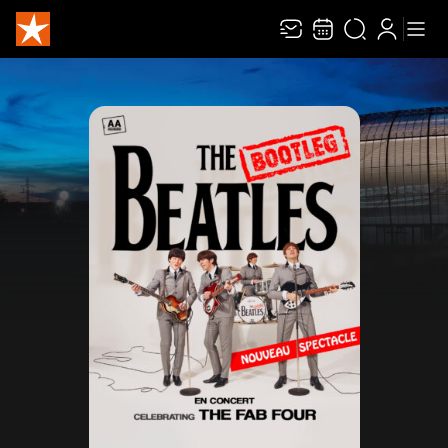
Recevez toute l’actualité en vous abonnant à
Ferme
notre newsletter :
ENVOYER
Rivaj Group traite votre adresse électronique pour la gestion de votre
abonnement à la newsletter de
Zénith Limoges Métropole
. Vous pouvez retirer
votre consentement à tout moment. Pour en savoir plus, consultez notre
politique de protection des données
.