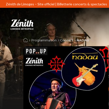
Zénith de Limoges – Site officiel | Billetterie concerts & spectacles
Programmation
Concert
NADAU