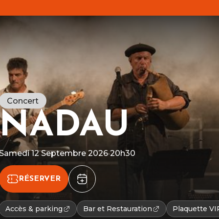
Concert
NADAU
R
Samedi 12 Septembre 2026
·
20h30
g
L
c
c
RÉSERVER
Accès & parking
Bar et Restauration
Plaquette VI