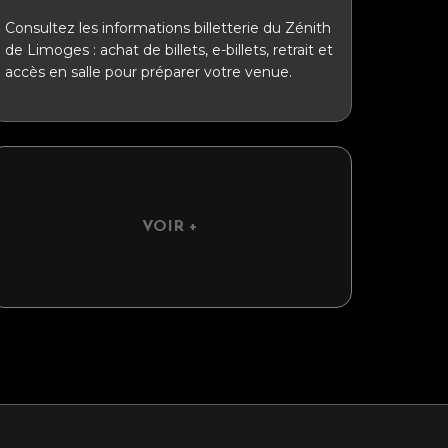
Consultez les informations billetterie du Zénith
de Limoges : achat de billets, e-billets, retrait et
accès en salle pour préparer votre venue.
VOIR +