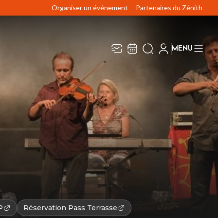
Organiser un événement
Partenaires du Zénith
MENU
Recevez toute l’actualité en
Fermer
vous abonnant à notre
newsletter :
ENVOYER
ivaj Group traite votre adresse électronique pour la
estion de votre abonnement à la newsletter de
Zénith
imoges Métropole
. Vous pouvez retirer votre
onsentement à tout moment. Pour en savoir plus,
onsultez notre
politique de protection des données
.
P
Réservation Pass Terrasse