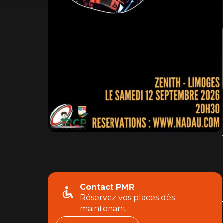
Contact PMR
Réservez vos places dès
maintenant :