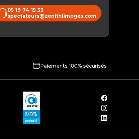
05 19 74 15 33
spectateurs@zenithlimoges.com
Paiements 100% sécurisés