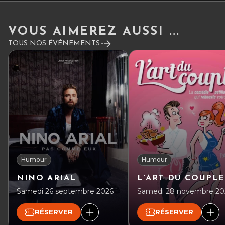
pas d’attente au bar, pas de bousculade à l’entracte —
simplement un espace serein, pensé pour vous, avec un
personnel dédié à votre bien-être.
VOUS AIMEREZ AUSSI ...
Vivez le Zénith différemment, vivez-le depuis la Terrasse
TOUS NOS ÉVÉNEMENTS
(30€ TTC/pers) :
Cliquez ici
PASS TERRASSE
Humour
Humour
NINO ARIAL
L’ART DU COUPLE
Samedi 26 septembre 2026
Samedi 28 novembre 20
RÉSERVER
RÉSERVER