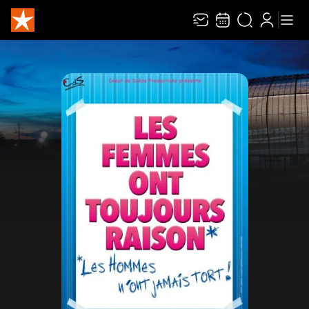
Recevez toute l’actualité en vous abonnant à
Ferme
notre newsletter :
ENVOYER
Rivaj Group traite votre adresse électronique pour la gestion de votre abonnement à
la newsletter de
Zénith Limoges Métropole
. Vous pouvez retirer votre consentement
à tout moment. Pour en savoir plus, consultez notre
politique de protection des
données
.