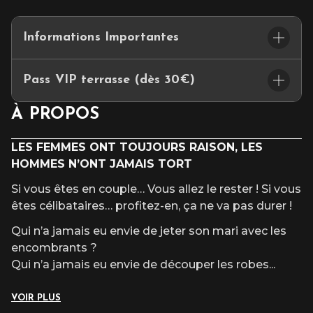
Informations Importantes
L’accès au site et/ou aux places numérotées n’est pas garanti
Pass VIP terrasse (dès 30€)
après l’heure du début du spectacle.
✨ En plus de votre billet, sublimez votre expérience avec
À PROPOS
le
Pass Terrasse
LES FEMMES ONT TOUJOURS RAISON, LES
Et si votre soirée allait encore plus loin ?
En complément de votre billet de concert, le
Pass Terrasse
HOMMES N’ONT JAMAIS TORT
vous ouvre les portes d’un moment exclusif : parking VIP au
Si vous êtes en couple… Vous allez le rester ! Si vous
plus près des entrées, file réservée pour une arrivée tout en
êtes célibataires… profitez-en, ça ne va pas durer !
simplicité, et accès au
Lounge Terrasse
, un espace élégant
où confort et plaisir se rencontrent. Avant le concert,
Qui n’a jamais eu envie de jeter son mari avec les
pendant l’entracte (si présente) ou après le spectacle (selon
encombrants ?
spectacles), savourez une parenthèse gourmande : planche
Qui n’a jamais eu envie de découper les robes
charcuterie-mixte, dessert
Marie Blachère
et boisson (verre de
...
vin, bière ou soft).
VOIR PLUS
Rencontrez le confort pour mieux savourer votre moment :