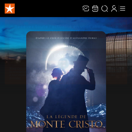
Recevez toute l’actualité en vous abonnant à
Ferme
notre newsletter :
ENVOYER
Rivaj Group traite votre adresse électronique pour la gestion de votre abonnement à
la newsletter de
Zénith Limoges Métropole
. Vous pouvez retirer votre consentement
à tout moment. Pour en savoir plus, consultez notre
politique de protection des
données
.