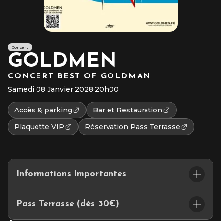
Concert
GOLDMEN
CONCERT BEST OF GOLDMAN
Samedi 08 Janvier 2028
·
20h00
Accès & parking
Bar et Restauration
Plaquette VIP
Réservation Pass Terrasse
Informations Importantes
Placement
: Assis numéroté
Pass Terrasse (dès 30€)
L’accès au site et/ou aux places numérotées n’est pas garanti
après l’heure du début du spectacle.