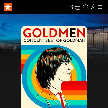
Recevez toute l’actualité en vous abonnant à
Ferme
notre newsletter :
ENVOYER
Rivaj Group traite votre adresse électronique pour la gestion de votre abonnement à
la newsletter de
Zénith Limoges Métropole
. Vous pouvez retirer votre consentement
à tout moment. Pour en savoir plus, consultez notre
politique de protection des
données
.