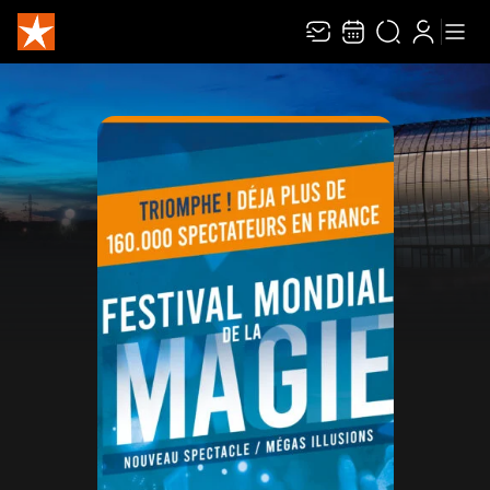
Recevez toute l’actualité en vous abonnant à
Ferme
notre newsletter :
ENVOYER
Rivaj Group traite votre adresse électronique pour la gestion de votre abonnement à
la newsletter de
Zénith Limoges Métropole
. Vous pouvez retirer votre consentement
à tout moment. Pour en savoir plus, consultez notre
politique de protection des
données
.