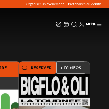
Organiser un événement
Partenaires du Zénith
MENU
Recevez toute l’actualité en
Fermer
vous abonnant à notre
newsletter :
ENVOYER
TRE
RÉSERVER
+ D'INFOS
ivaj Group traite votre adresse électronique pour
a gestion de votre abonnement à la newsletter de
énith Limoges Métropole
. Vous pouvez retirer
otre consentement à tout moment. Pour en savoir
lus, consultez notre
politique de protection des
onnées
.