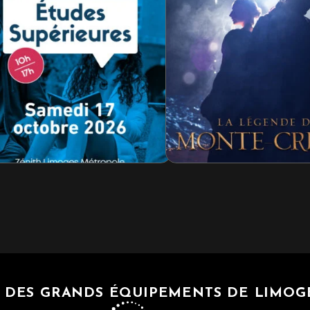
our
NO ARIAL
edi 26 septembre 2026
Salon
SALON SOLUTION
RÉSERVER
+ D'INFOS
jeudi 1 octobre 2026
TÉLÉCHARGEZ VO
BADGE
N DES GRANDS ÉQUIPEMENTS DE LIMO
+ D'INFOS