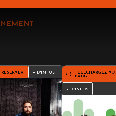
AINEMENT
RÉSERVER
+ D'INFOS
TÉLÉCHARGEZ VO
BADGE
R
l
Z
v
+ D'INFOS
p
d