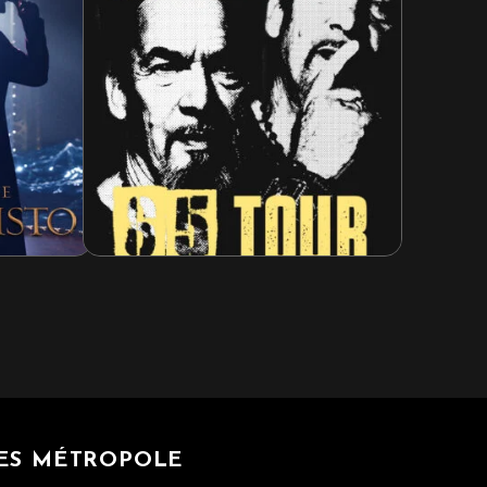
Concert - Rap / Urbain
BIGFLO & OLI
samedi 3 octobre 2026
SCSE
RÉSERVER
+ D'INFOS
TRE
GES MÉTROPOLE