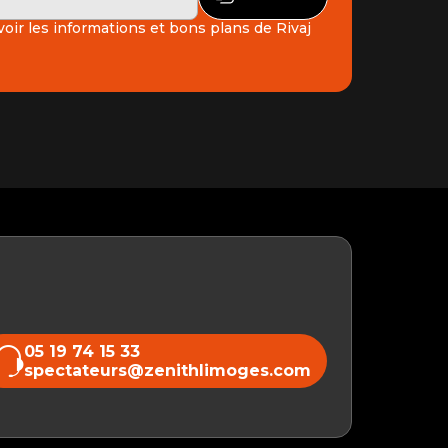
oir les informations et bons plans de Rivaj
05 19 74 15 33
spectateurs@zenithlimoges.com