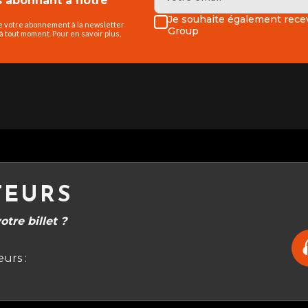
abonnant à notre
Je souhaite également recev
de votre abonnement à la newsletter
Group
 tout moment. Pour en savoir plus,
TEURS
tre billet ?
urs :