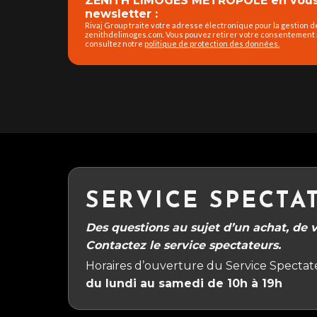
ZENITH LIMOGES MÉTROPOLE en vous 
newsletter :
Rivaj Group traite votre adresse électronique pour la gestion 
février 2029
zenithdelimoges.com. Vous pouvez retirer votre consentement à
consultez notre
politique de protection des données.
mars 2029
avril 2029
mai 2029
juin 2029
SERVICE SPECTA
Des questions au sujet d’un achat, de vo
juillet 2029
Contactez le service spectateurs.
Horaires d’ouverture du Service Spectate
du lundi au samedi de 10h à 19h