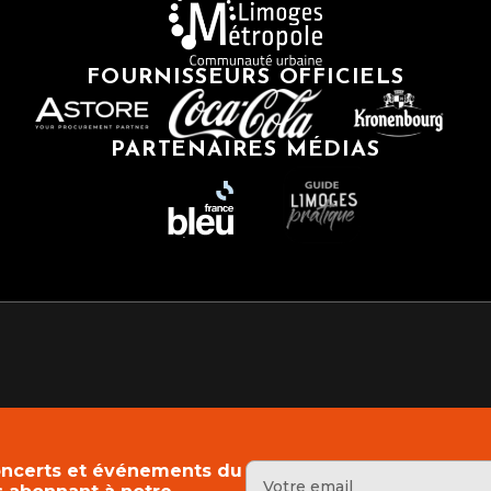
FOURNISSEURS OFFICIELS
PARTENAIRES MÉDIAS
Spectacle
LA LÉGENDE DE
n
MONTE CRISTO
LON STUDYRAMA –
dimanche 18 octobre 2026
UDES SUPÉRIEURES
edi 17 octobre 2026
ANNULÉ
+ D'I
INVITATION GRATUITE
'INFOS
concerts et événements du