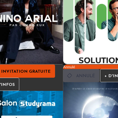
Annulé
INVITATION GRATUITE
ANNULÉ
+ D'I
'INFOS