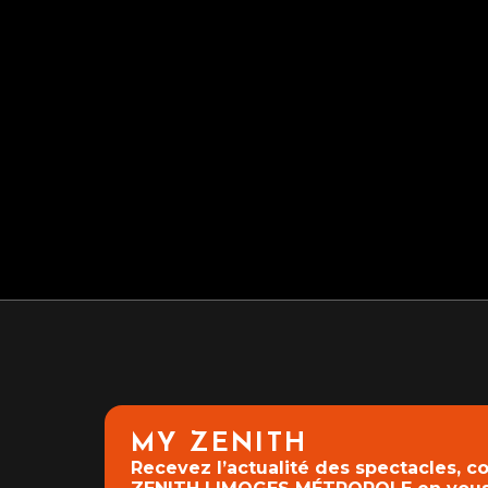
mai 2028
juin 2028
juillet 2028
août 2028
Spectacle
septembre 2028
LA DAME DE PIERRE
Salo
jeudi 15 octobre 2026
SA
ET
octobre 2028
sam
RÉSERVER
+ D'INFOS
novembre 2028
décembre 2028
+ D
MY ZENITH
Recevez l’actualité des spectacles, 
janvier 2029