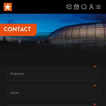
CONTACT
ENVOYER
✱
Prénom
✱
Nom
✱